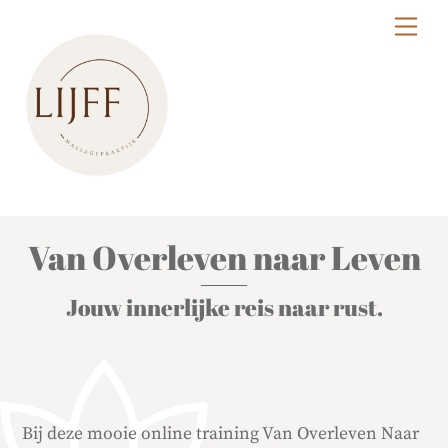
Skip
Me
to
content
Van Overleven naar Leven
Jouw innerlijke reis naar rust.
Bij deze mooie online training Van Overleven Naar