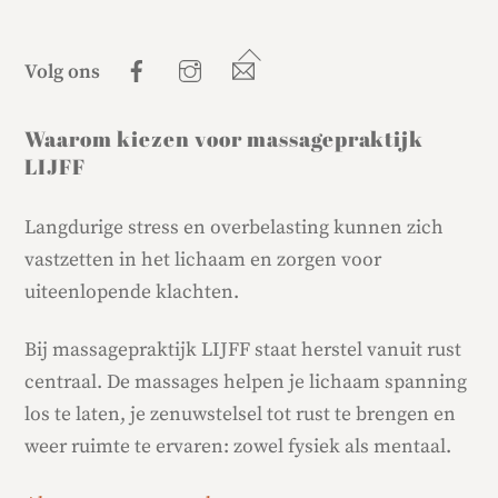
Back
Facebook
Instagram
E-
Volg ons
mail
To
Top
Waarom kiezen voor massagepraktijk
LIJFF
Langdurige stress en overbelasting kunnen zich
vastzetten in het lichaam en zorgen voor
uiteenlopende klachten.
Bij massagepraktijk LIJFF staat herstel vanuit rust
centraal. De massages helpen je lichaam spanning
los te laten, je zenuwstelsel tot rust te brengen en
weer ruimte te ervaren: zowel fysiek als mentaal.