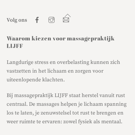
Back
Facebook
Instagram
E-
Volg ons
mail
To
Top
Waarom kiezen voor massagepraktijk
LIJFF
Langdurige stress en overbelasting kunnen zich
vastzetten in het lichaam en zorgen voor
uiteenlopende klachten.
Bij massagepraktijk LIJFF staat herstel vanuit rust
centraal. De massages helpen je lichaam spanning
los te laten, je zenuwstelsel tot rust te brengen en
weer ruimte te ervaren: zowel fysiek als mentaal.