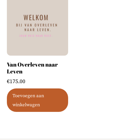
Van Overleven naar
Leven
€
175.00
Toevoegen aan
winkelwagen