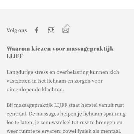
Back
Facebook
Instagram
E-
Volg ons
mail
To
Top
Waarom kiezen voor massagepraktijk
LIJFF
Langdurige stress en overbelasting kunnen zich
vastzetten in het lichaam en zorgen voor
uiteenlopende klachten.
Bij massagepraktijk LIJFF staat herstel vanuit rust
centraal. De massages helpen je lichaam spanning
los te laten, je zenuwstelsel tot rust te brengen en
weer ruimte te ervaren: zowel fysiek als mentaal.