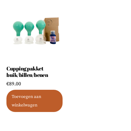
Cupping pakket
buik/billen/benen
€
89.00
Toevoegen aan
winkelwagen