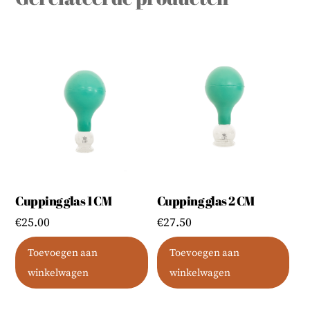
Cupping glas 1 CM
Cupping glas 2 CM
€
25.00
€
27.50
Toevoegen aan
Toevoegen aan
winkelwagen
winkelwagen