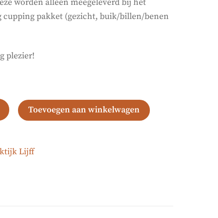
eze worden alleen meegeleverd bij het
g cupping pakket (gezicht, buik/billen/benen
 plezier!
Toevoegen aan winkelwagen
ijk Lijff