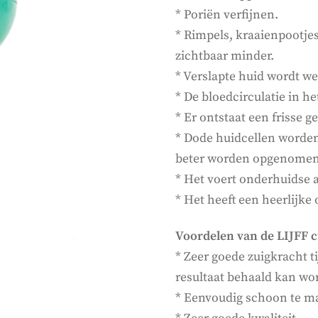
* Poriën verfijnen.
* Rimpels, kraaienpootj
zichtbaar minder.
* Verslapte huid wordt we
* De bloedcirculatie in h
* Er ontstaat een frisse 
* Dode huidcellen worde
beter worden opgenomen
* Het voert onderhuidse a
* Het heeft een heerlijk
Voordelen van de LIJFF 
* Zeer goede zuigkracht t
resultaat behaald kan wo
* Eenvoudig schoon te m