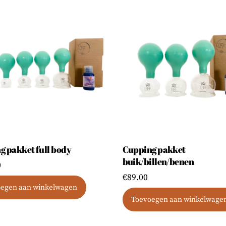
g pakket full body
Cupping pakket
buik/billen/benen
0
€
89.00
egen aan winkelwagen
Toevoegen aan winkelwage