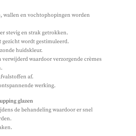
es, wallen en vochtophopingen worden
er stevig en strak getrokken.
et gezicht wordt gestimuleerd.
gezonde huidskleur.
n verwijderd waardoor verzorgende crèmes
.
fvalstoffen af.
e ontspannende werking.
cupping glazen
ijdens de behandeling waardoor er snel
rden.
aken.