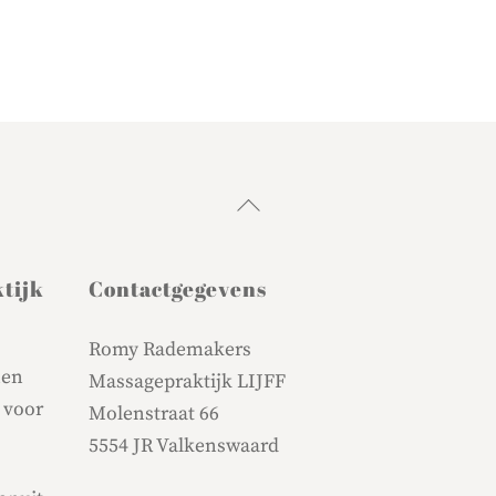
Back
To
Top
tijk
Contactgegevens
Romy Rademakers
nen
Massagepraktijk LIJFF
 voor
Molenstraat 66
5554 JR Valkenswaard