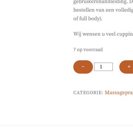
gebruikershandleiding. D
bestellen van een volledi
of full body).
Wij wensen u veel cupping
7 op voorraad
Cupping
−
+
glas
1
CM
Massageprakt
CATEGORIE:
aantal