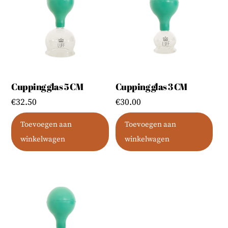
Cupping glas 5 CM
Cupping glas 3 CM
€
32.50
€
30.00
Toevoegen aan
Toevoegen aan
winkelwagen
winkelwagen